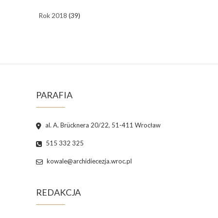
Rok 2018
(39)
PARAFIA
al. A. Brücknera 20/22, 51-411 Wrocław
515 332 325
kowale@archidiecezja.wroc.pl
REDAKCJA