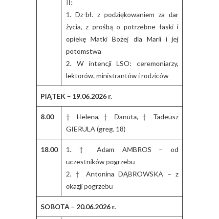
II:
1. Dz-bł. z podziękowaniem za dar
życia, z prośbą o potrzebne łaski i
opiekę Matki Bożej dla Marii i jej
potomstwa
2. W intencji LSO: ceremoniarzy,
lektorów, ministrantów i rodziców
PIĄTEK – 19.06.2026 r.
8.00
† Helena, † Danuta, † Tadeusz
GIERULA (greg. 18)
18.00
1. † Adam AMBROS – od
uczestników pogrzebu
2. † Antonina DĄBROWSKA – z
okazji pogrzebu
SOBOTA – 20.06.2026 r.