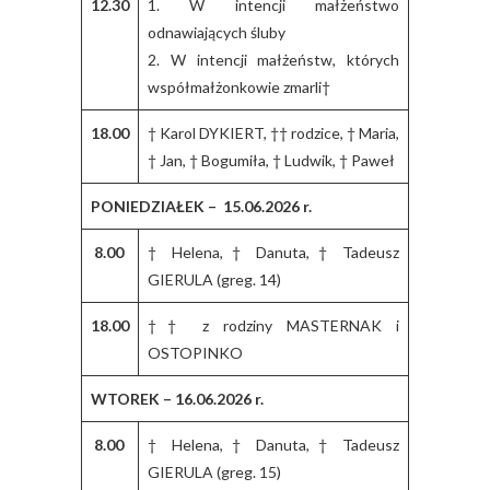
12.30
1. W intencji małżeństwo
odnawiających śluby
2. W intencji małżeństw, których
współmałżonkowie zmarli†
18.00
† Karol DYKIERT, †† rodzice, † Maria,
† Jan, † Bogumiła, † Ludwik, † Paweł
PONIEDZIAŁEK – 15.06.2026 r.
8.00
† Helena, † Danuta, † Tadeusz
GIERULA (greg. 14)
18.00
†† z rodziny MASTERNAK i
OSTOPINKO
WTOREK – 16.06.2026 r.
8.00
† Helena, † Danuta, † Tadeusz
GIERULA (greg. 15)