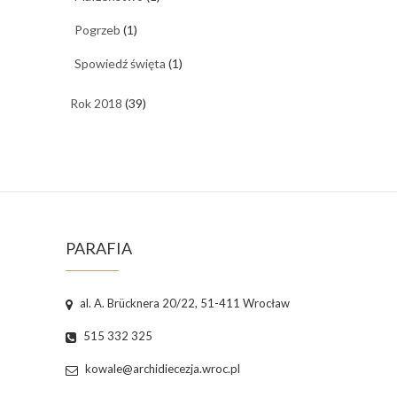
Pogrzeb
(1)
Spowiedź święta
(1)
Rok 2018
(39)
PARAFIA
al. A. Brücknera 20/22, 51-411 Wrocław
515 332 325
kowale@archidiecezja.wroc.pl