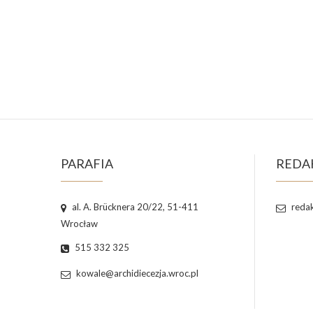
PARAFIA
REDA
al. A. Brücknera 20/22, 51-411
redak
Wrocław
515 332 325
kowale@archidiecezja.wroc.pl