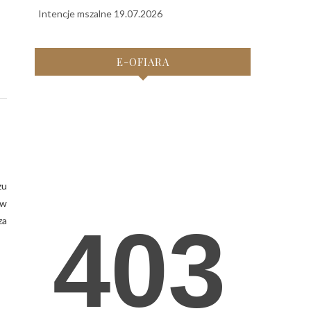
Intencje mszalne 19.07.2026
E-OFIARA
zu
ów
za