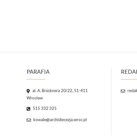
PARAFIA
REDA
al. A. Brücknera 20/22, 51-411
redak
Wrocław
515 332 325
kowale@archidiecezja.wroc.pl