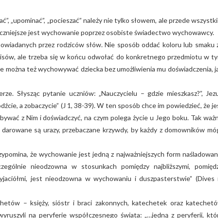
zać”, „upominać”, „pocieszać” należy nie tylko słowem, ale przede wszystk
eczniejsze jest wychowanie poprzez osobiste świadectwo wychowawcy.
powiadanych przez rodziców słów. Nie sposób oddać koloru lub smaku 
sów, ale trzeba się w końcu odwołać do konkretnego przedmiotu w t
 Nie można też wychowywać dziecka bez umożliwienia mu doświadczenia, j
ze. Słysząc pytanie uczniów: „Nauczycielu – gdzie mieszkasz?”, Jez
dźcie, a zobaczycie” (J 1, 38-39). W ten sposób chce im powiedzieć, że jeś
bywać z Nim i doświadczyć, na czym polega życie u Jego boku. Tak waż
 darowane są urazy, przebaczane krzywdy, by każdy z domowników mó
zypomina, że wychowanie jest jedną z najważniejszych form naśladowan
zczególnie nieodzowna w stosunkach pomiędzy najbliższymi, pomięd
zyjaciółmi, jest nieodzowna w wychowaniu i duszpasterstwie” (Dives 
etów – księży, sióstr i braci zakonnych, katechetek oraz katechet
yruszyli na peryferie współczesnego świata: „…jedną z peryferii, któ