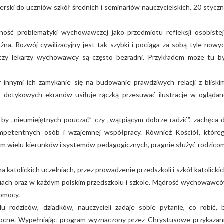
terski do uczniów szkół średnich i seminariów nauczycielskich, 20 styczn
ść problematyki wychowawczej jako przedmiotu refleksji osobistej
na. Rozwój cywilizacyjny jest tak szybki i pociąga za sobą tyle nowy
zy lekarzy wychowawcy są często bezradni. Przykładem może tu b
innymi ich zamykanie się na budowanie prawdziwych relacji z bliskim
o dotykowych ekranów usiłuje rączką przesuwać ilustracje w oglądan
by „nieumiejętnych pouczać” czy „wątpiącym dobrze radzić”, zachęca 
mpetentnych osób i wzajemnej współpracy. Również Kościół, które
 wielu kierunków i systemów pedagogicznych, pragnie służyć rodzicom
katolickich uczelniach, przez prowadzenie przedszkoli i szkół katolickic
fiach oraz w każdym polskim przedszkolu i szkole. Mądrość wychowawc
pomocy.
rodziców, dziadków, nauczycieli zadaje sobie pytanie, co robić, 
cne. Wypełniając program wyznaczony przez Chrystusowe przykazan