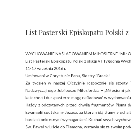
List Pasterski Episkopatu Polski 
WYCHOWANIE NAŚLADOWANIEM MIŁOSIERNEJ MIŁ
List Pasterski Episkopatu Polski z okazji VI Tygodnia Wy
11-17 września 2016 r.
Umiłowani w Chrystusie Panu, Siostry i Bracia!
Za tydzień w naszej Ojczyźnie rozpocznie się szóst
Nadzwyczajnego Jubileuszu Miłosierdzia – „Miłosierni jak
katecheci i duszpasterze mogą naśladować w wychowaniu 
Każdy z odczytanych przed chwilą fragmentów Pisma ś
Ewangelii spotykamy Jezusa, za którym idą tłumy słuchaj
bardzo konkretnymi wymaganiami. Kochać swych wychowa
Św. Paweł w Liście do Filemona, wstawia się za swoim podo