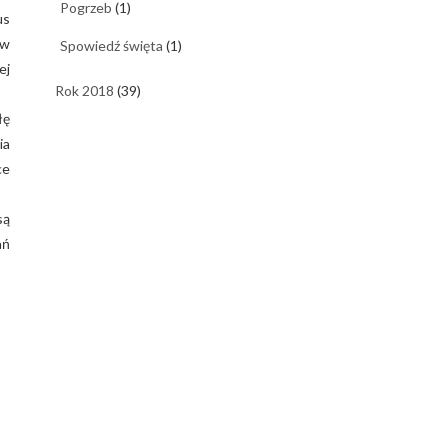
Pogrzeb
(1)
us
ów
Spowiedź święta
(1)
ej
Rok 2018
(39)
łę
ia
ce
są
ań