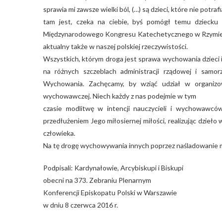
sprawia mi zawsze wielki ból, (…) są dzieci, które nie potraf
tam jest, czeka na ciebie, byś pomógł temu dziecku z
Międzynarodowego Kongresu Katechetycznego w Rzymie, 27 
aktualny także w naszej polskiej rzeczywistości.
Wszystkich, którym droga jest sprawa wychowania dzieci i
na różnych szczeblach administracji rządowej i sam
Wychowania. Zachęcamy, by wziąć udział w organizo
wychowawczej. Niech każdy z nas podejmie w tym
czasie modlitwę w intencji nauczycieli i wychowawcó
przedłużeniem Jego miłosiernej miłości, realizując dzieło
człowieka.
Na tę drogę wychowywania innych poprzez naśladowanie m
Podpisali: Kardynałowie, Arcybiskupi i Biskupi
obecni na 373. Zebraniu Plenarnym
Konferencji Episkopatu Polski w Warszawie
w dniu 8 czerwca 2016 r.