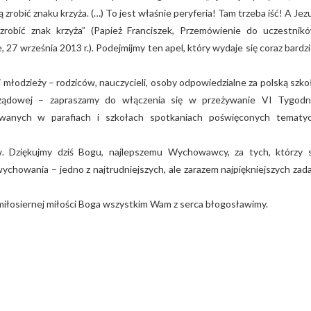
ią zrobić znaku krzyża. (…) To jest właśnie peryferia! Tam trzeba iść! A Jez
robić znak krzyża” (Papież Franciszek, Przemówienie do uczestnik
września 2013 r.). Podejmijmy ten apel, który wydaje się coraz bardzi
 młodzieży – rodziców, nauczycieli, osoby odpowiedzialne za polską szko
orządowej – zapraszamy do włączenia się w przeżywanie VI Tygodn
wanych w parafiach i szkołach spotkaniach poświęconych tematy
w. Dziękujmy dziś Bogu, najlepszemu Wychowawcy, za tych, którzy 
 wychowania – jedno z najtrudniejszych, ale zarazem najpiękniejszych zad
iłosiernej miłości Boga wszystkim Wam z serca błogosławimy.