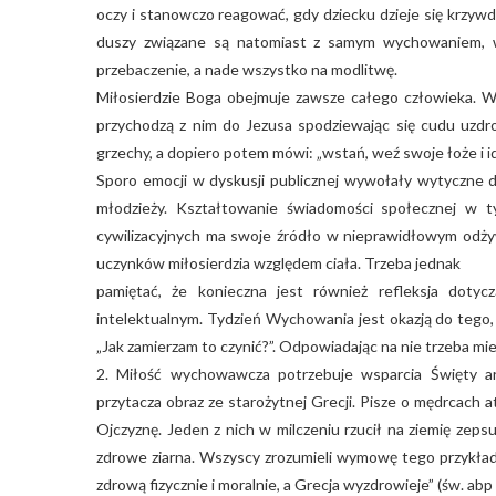
oczy i stanowczo reagować, gdy dziecku dzieje się krzyw
duszy związane są natomiast z samym wychowaniem, w 
przebaczenie, a nade wszystko na modlitwę.
Miłosierdzie Boga obejmuje zawsze całego człowieka. Wid
przychodzą z nim do Jezusa spodziewając się cudu uzdro
grzechy, a dopiero potem mówi: „wstań, weź swoje łoże i id
Sporo emocji w dyskusji publicznej wywołały wytyczne d
młodzieży. Kształtowanie świadomości społecznej w t
cywilizacyjnych ma swoje źródło w nieprawidłowym odżyw
uczynków miłosierdzia względem ciała. Trzeba jednak
pamiętać, że konieczna jest również refleksja dot
intelektualnym. Tydzień Wychowania jest okazją do tego
„Jak zamierzam to czynić?”. Odpowiadając na nie trzeba 
2. Miłość wychowawcza potrzebuje wsparcia Święty ar
przytacza obraz ze starożytnej Grecji. Pisze o mędrcach at
Ojczyznę. Jeden z nich w milczeniu rzucił na ziemię zeps
zdrowe ziarna. Wszyscy zrozumieli wymowę tego przykład
zdrową fizycznie i moralnie, a Grecja wyzdrowieje” (św. abp