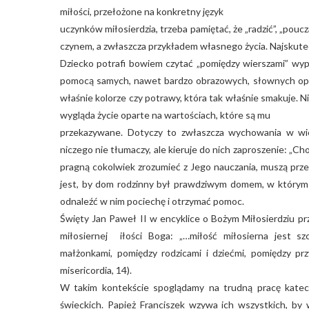
miłości, przełożone na konkretny język
uczynków miłosierdzia, trzeba pamiętać, że „radzić”, „pouc
czynem, a zwłaszcza przykładem własnego życia. Najskut
Dziecko potrafi bowiem czytać „pomiędzy wierszami” wy
pomocą samych, nawet bardzo obrazowych, słownych opi
właśnie kolorze czy potrawy, która tak właśnie smakuje.
wygląda życie oparte na wartościach, które są mu
przekazywane. Dotyczy to zwłaszcza wychowania w wier
niczego nie tłumaczy, ale kieruje do nich zaproszenie: „Cho
pragną cokolwiek zrozumieć z Jego nauczania, muszą prze
jest, by dom rodzinny był prawdziwym domem, w którym
odnaleźć w nim pociechę i otrzymać pomoc.
Święty Jan Paweł II w encyklice o Bożym Miłosierdziu pr
miłosiernej iłości Boga: „…miłość miłosierna jest s
małżonkami, pomiędzy rodzicami i dziećmi, pomiędzy pr
misericordia, 14).
W takim kontekście spoglądamy na trudną pracę katech
świeckich. Papież Franciszek wzywa ich wszystkich, by w