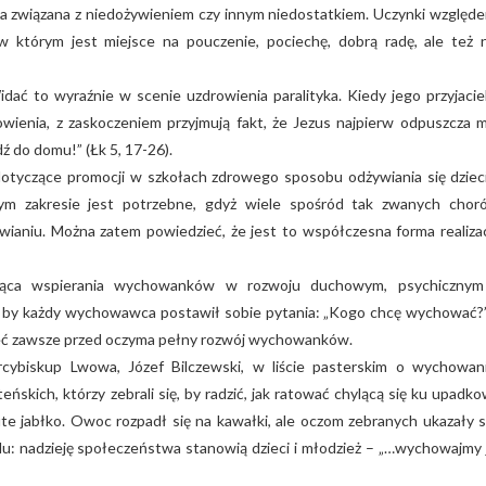
da związana z niedożywieniem czy innym niedostatkiem. Uczynki względ
którym jest miejsce na pouczenie, pociechę, dobrą radę, ale też 
ać to wyraźnie w scenie uzdrowienia paralityka. Kiedy jego przyjacie
wienia, z zaskoczeniem przyjmują fakt, że Jezus najpierw odpuszcza 
ź do domu!” (Łk 5, 17-26).
otyczące promocji w szkołach zdrowego sposobu odżywiania się dzieci
ym zakresie jest potrzebne, gdyż wiele spośród tak zwanych chor
ianiu. Można zatem powiedzieć, że jest to współczesna forma realizac
ycząca wspierania wychowanków w rozwoju duchowym, psychicznym
, by każdy wychowawca postawił sobie pytania: „Kogo chcę wychować?”
mieć zawsze przed oczyma pełny rozwój wychowanków.
cybiskup Lwowa, Józef Bilczewski, w liście pasterskim o wychowan
eńskich, którzy zebrali się, by radzić, jak ratować chylącą się ku upadko
ute jabłko. Owoc rozpadł się na kawałki, ale oczom zebranych ukazały s
u: nadzieję społeczeństwa stanowią dzieci i młodzież – „…wychowajmy 