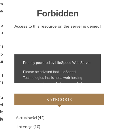
em
na
le
mu
 i
ób
ji
 i
 i
iu
KATEGORIE
wi
ię
Aktualności
(42)
ją
Intencje
(10)