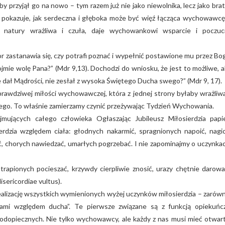
y przyjął go na nowo – tym razem już nie jako niewolnika, lecz jako brat
 pokazuje, jak serdeczna i głęboka może być więź łącząca wychowawcę
atury wrażliwa i czuła, daje wychowankowi wsparcie i poczuc
or zastanawia się, czy potrafi poznać i wypełnić postawione mu przez Bo
jmie wolę Pana?” (Mdr 9,13). Dochodzi do wniosku, że jest to możliwe, a
 dał Mądrości, nie zesłał z wysoka Świętego Ducha swego?” (Mdr 9, 17).
 prawdziwej miłości wychowawczej, która z jednej strony byłaby wrażliwa
ętego. To właśnie zamierzamy czynić przeżywając Tydzień Wychowania.
ujących całego człowieka Ogłaszając Jubileusz Miłosierdzia papi
erdzia względem ciała: głodnych nakarmić, spragnionych napoić, nagi
ć, chorych nawiedzać, umarłych pogrzebać. I nie zapominajmy o uczynka
trapionych pocieszać, krzywdy cierpliwie znosić, urazy chętnie darowa
isericordiae vultus).
realizację wszystkich wymienionych wyżej uczynków miłosierdzia – zarów
kami względem ducha”. Te pierwsze związane są z funkcją opiekuńc
dopiecznych. Nie tylko wychowawcy, ale każdy z nas musi mieć otwar