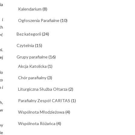
ia
Kalendarium
(8)
 i
Ogłoszenia Parafialne
(10)
ch
Bez kategorii
(24)
yć
Czytelnia
(15)
i.
Grupy parafialne
(16)
ej
Akcja Katolicka
(1)
do
Chór parafialny
(3)
go
 i
Liturgiczna Służba Ołtarza
(2)
Parafialny Zespół CARITAS
(1)
h,
ów
Wspólnota Młodzieżowa
(4)
Wspólnota Różańca
(4)
by
ie