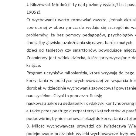
J. Bilczewski, Młodości! Ty nad poziomy wylatuj! List pas
1905 r.).
O wychowaniu warto rozmawiać zawsze, jednak aktualno
społecznej w obecnym czasie wydaje się szczególnie waż
problemów, że bez pomocy pedagogów, psychologów c
chociażby zjawisko uzależniania się nawet bardzo małych
dzieci od tabletów czy smartfonów, powodujące między 
Znamienny jest widok dziecka, które przyzwyczajone d
książce.
Program uczynków miłosierdzia, które wzywają do tego, 
korzystania w praktyce wychowawczej ze wsparcia ko
dorobek w dziedzinie wychowania zaowocował powstaniem
nauczycielom. Czyni to poprzez refleksję
naukową z zakresu pedagogiki i dydaktyki kontynuowaną na 
a także przez posługę duszpasterzy i katechetów w para
podpowie im, by nie marnowali okazji do korzystania z tej 
3. Miłość wychowawcza prowadzi do świadectwa Wielu 
podejmowane przez nich wysiłki wychowawcze były owo