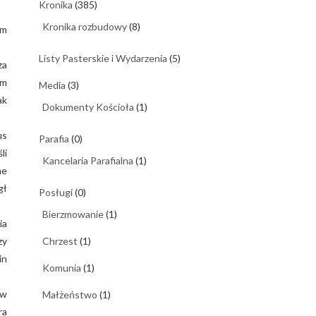
Kronika
(385)
Kronika rozbudowy
(8)
im
Listy Pasterskie i Wydarzenia
(5)
za
ym
Media
(3)
ak
Dokumenty Kościoła
(1)
us
Parafia
(0)
li
Kancelaria Parafialna
(1)
ne
gł
Posługi
(0)
Bierzmowanie
(1)
ia
zy
Chrzest
(1)
in
Komunia
(1)
ów
Małżeństwo
(1)
ra