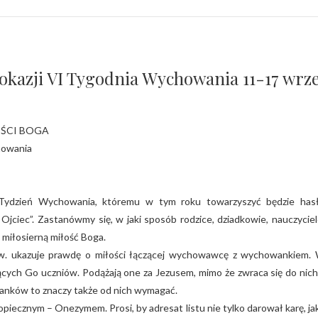
z okazji VI Tygodnia Wychowania 11-17 wrze
OŚCI BOGA
chowania
y Tydzień Wychowania, któremu w tym roku towarzyszyć będzie has
 Ojciec”. Zastanówmy się, w jaki sposób rodzice, dziadkowie, nauczyciel
miłosierną miłość Boga.
w. ukazuje prawdę o miłości łączącej wychowawcę z wychowankiem.
ących Go uczniów. Podążają one za Jezusem, mimo że zwraca się do nich
nków to znaczy także od nich wymagać.
piecznym – Onezymem. Prosi, by adresat listu nie tylko darował karę, ja