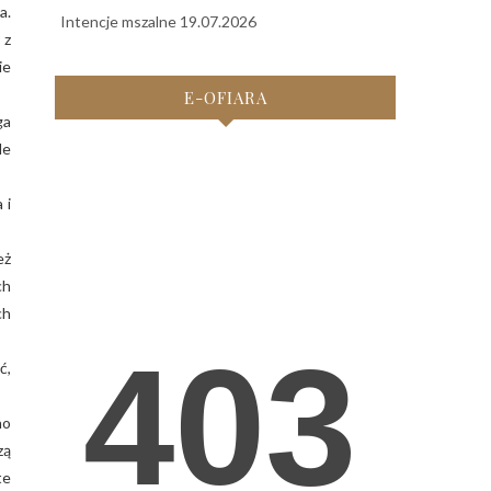
a.
Intencje mszalne 19.07.2026
 z
ie
E-OFIARA
ga
le
 i
eż
ch
ch
ć,
no
zą
te