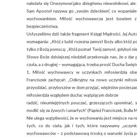
należała się Onezymowi jako zbiegłemu niewolnikowi, ale b
Sam Apostoł nazywa go „swoim dzieckiem”, co wspaniale
wychowankiem. Miłość wychowawcza jest bowiem z n
bezpieczeństwa.
Usłyszeliśmy dziś także fragment Księgi Mądrości. Jej Aut
wymagania: „Któż z ludzi rozezna zamysł Boży albo któż po
tylko z Bożą pomocą: „Któż poznał Twój zamysł, gdybyś nie
Słowo Boże dzisiejszej niedzieli przekonuje nas, że o dar
czuła, a z drugiej – wymagająca, trzeba prosić Ducha Świ
1. Miłość wychowawcy w uczynkach miłosierdzia obejm
Franciszek zachęcał: „Odkryjmy na nowo uczynki miłosi
przyodziać, przybyszów w dom przyjąć, więźniów pociesza
miłosierdzia względem ducha: wątpiącym dobrze
radzić, nieumiejętnych pouczać, grzeszących upominać, s
modlić się za żywych i umarłych” (Papież Franciszek, Bulla M
Nie ulega wątpliwości, że w wychowaniu jest miejsce na 
tych, co do ciała, jak i tych, które nazywamy „uczyn
wychowawców – z podstawową troską o warunki życia po