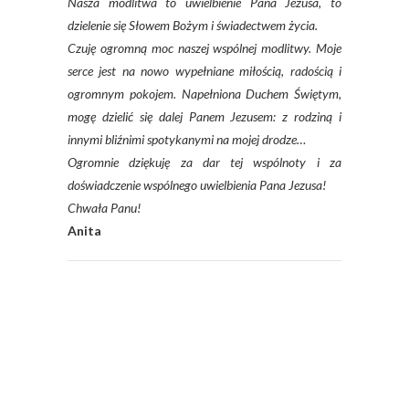
Nasza modlitwa to uwielbienie Pana Jezusa, to
dzielenie się Słowem Bożym i świadectwem życia.
Czuję ogromną moc naszej wspólnej modlitwy. Moje
serce jest na nowo wypełniane miłością, radością i
ogromnym pokojem. Napełniona Duchem Świętym,
mogę dzielić się dalej Panem Jezusem: z rodziną i
innymi bliźnimi spotykanymi na mojej drodze…
Ogromnie dziękuję za dar tej wspólnoty i za
doświadczenie wspólnego uwielbienia Pana Jezusa!
Chwała Panu!
Anita
L
i
c
z
b