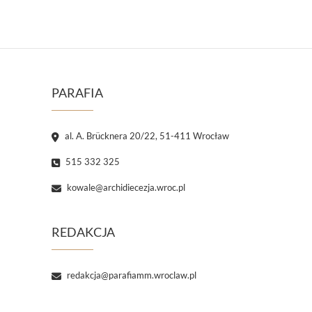
PARAFIA
al. A. Brücknera 20/22, 51-411 Wrocław
515 332 325
kowale@archidiecezja.wroc.pl
REDAKCJA
redakcja@parafiamm.wroclaw.pl