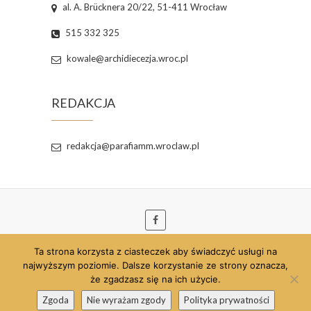
al. A. Brücknera 20/22, 51-411 Wrocław
515 332 325
kowale@archidiecezja.wroc.pl
REDAKCJA
redakcja@parafiamm.wroclaw.pl
Ta strona korzysta z ciasteczek aby świadczyć usługi na
© 2026
Parafia pw. Najświętszej Maryi Panny
najwyższym poziomie. Dalsze korzystanie ze strony oznacza,
Matki Miłosierdzia we Wrocławiu
| Szablon strony
że zgadzasz się na ich użycie.
opracowany przez:
Theme Freesia
| Strona
Zgoda
Nie wyrażam zgody
Polityka prywatności
wspierana przez:
WordPress