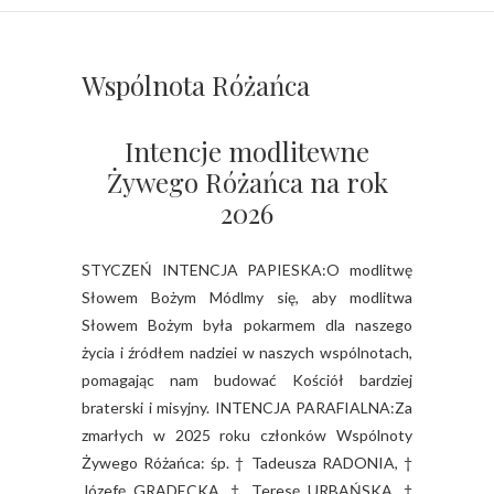
Wspólnota Różańca
Intencje modlitewne
Żywego Różańca na rok
2026
STYCZEŃ INTENCJA PAPIESKA:O modlitwę
Słowem Bożym Módlmy się, aby modlitwa
Słowem Bożym była pokarmem dla naszego
życia i źródłem nadziei w naszych wspólnotach,
pomagając nam budować Kościół bardziej
braterski i misyjny. INTENCJA PARAFIALNA:Za
zmarłych w 2025 roku członków Wspólnoty
Żywego Różańca: śp. † Tadeusza RADONIA, †
Józefę GRADECKĄ, † Teresę URBAŃSKĄ, †