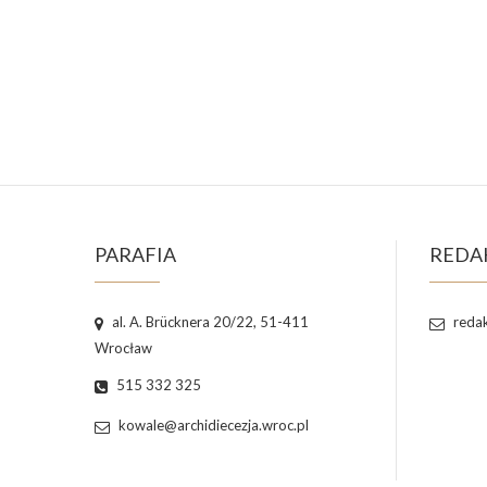
PARAFIA
REDA
al. A. Brücknera 20/22, 51-411
redak
Wrocław
515 332 325
kowale@archidiecezja.wroc.pl