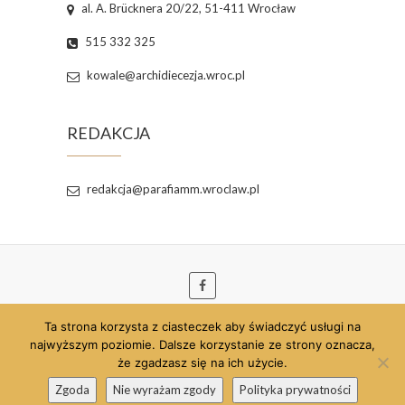
al. A. Brücknera 20/22, 51-411 Wrocław
515 332 325
kowale@archidiecezja.wroc.pl
REDAKCJA
redakcja@parafiamm.wroclaw.pl
Ta strona korzysta z ciasteczek aby świadczyć usługi na
© 2026
Parafia pw. Najświętszej Maryi Panny
najwyższym poziomie. Dalsze korzystanie ze strony oznacza,
Matki Miłosierdzia we Wrocławiu
| Szablon strony
że zgadzasz się na ich użycie.
opracowany przez:
Theme Freesia
| Strona
Zgoda
Nie wyrażam zgody
Polityka prywatności
wspierana przez:
WordPress