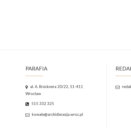
PARAFIA
REDA
al. A. Brücknera 20/22, 51-411
redak
Wrocław
515 332 325
kowale@archidiecezja.wroc.pl