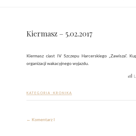
Kiermasz – 5.02.2017
Kiermasz ciast IV Szczepu Harcerskiego „Zawisza”. Kupując ciasta wsparliśmy harcerki, którym zebrane pieniądze pomogą w
organizacji wakacyjnego wyjazdu.
L
KATEGORIA :
KRONIKA
←
Komentarz I