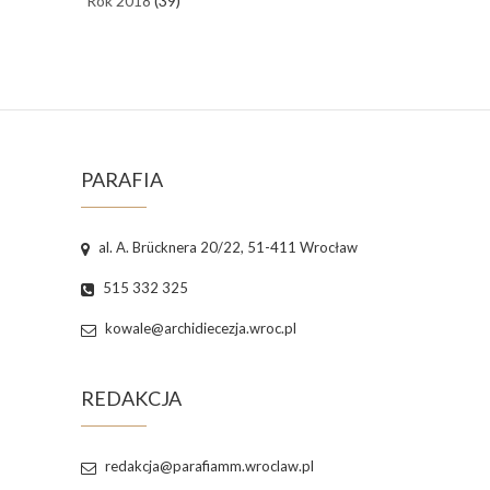
Rok 2018
(39)
PARAFIA
al. A. Brücknera 20/22, 51-411 Wrocław
515 332 325
kowale@archidiecezja.wroc.pl
REDAKCJA
redakcja@parafiamm.wroclaw.pl