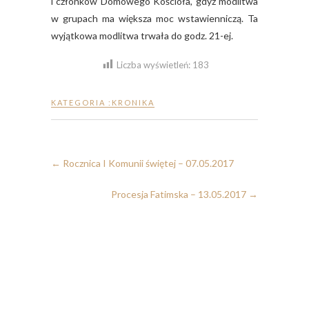
i członków Domowego Kościoła, gdyż modlitwa
w grupach ma większa moc wstawienniczą. Ta
wyjątkowa modlitwa trwała do godz. 21-ej.
Liczba wyświetleń:
183
KATEGORIA :
KRONIKA
←
Rocznica I Komunii świętej – 07.05.2017
Procesja Fatimska – 13.05.2017
→