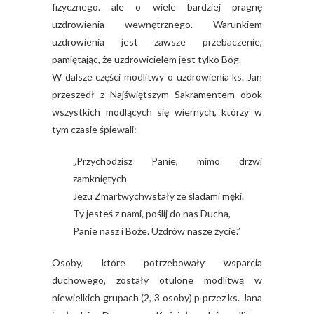
fizycznego. ale o wiele bardziej pragnę
uzdrowienia wewnętrznego. Warunkiem
uzdrowienia jest zawsze przebaczenie,
pamiętając, że uzdrowicielem jest tylko Bóg.
W dalsze części modlitwy o uzdrowienia ks. Jan
przeszedł z Najświętszym Sakramentem obok
wszystkich modlących się wiernych, którzy w
tym czasie śpiewali:
„Przychodzisz Panie, mimo drzwi
zamkniętych
Jezu Zmartwychwstały ze śladami męki.
Ty jesteś z nami, poślij do nas Ducha,
Panie nasz i Boże. Uzdrów nasze życie.”
Osoby, które potrzebowały wsparcia
duchowego, zostały otulone modlitwą w
niewielkich grupach (2, 3 osoby) p przez ks. Jana