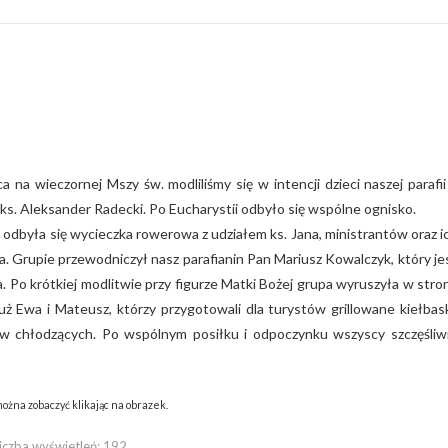
na wieczornej Mszy św. modliliśmy się w intencji dzieci naszej parafii
ks. Aleksander Radecki. Po Eucharystii odbyło się wspólne ognisko.
odbyła się wycieczka rowerowa z udziałem ks. Jana, ministrantów oraz i
. Grupie przewodniczył nasz parafianin Pan Mariusz Kowalczyk, który je
. Po krótkiej modlitwie przy figurze Matki Bożej grupa wyruszyła w stro
już Ewa i Mateusz, którzy przygotowali dla turystów grillowane kiełbask
jów chłodzących. Po wspólnym posiłku i odpoczynku wszyscy szczęśliw
ożna zobaczyć klikając na obrazek.
iczba wyświetleń:
192