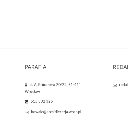
PARAFIA
REDA
al. A. Brücknera 20/22, 51-411
redak
Wrocław
515 332 325
kowale@archidiecezja.wroc.pl