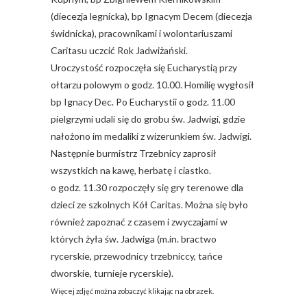
(diecezja legnicka), bp Ignacym Decem (diecezja
świdnicka), pracownikami i wolontariuszami
Caritasu uczcić Rok Jadwiżański.
Uroczystość rozpoczęła się Eucharystią przy
ołtarzu polowym o godz. 10.00. Homilię wygłosił
bp Ignacy Dec. Po Eucharystii o godz. 11.00
pielgrzymi udali się do grobu św. Jadwigi, gdzie
nałożono im medaliki z wizerunkiem św. Jadwigi.
Następnie burmistrz Trzebnicy zaprosił
wszystkich na kawę, herbatę i ciastko.
o godz. 11.30 rozpoczęły się gry terenowe dla
dzieci ze szkolnych Kół Caritas. Można się było
również zapoznać z czasem i zwyczajami w
których żyła św. Jadwiga (m.in. bractwo
rycerskie, przewodnicy trzebniccy, tańce
dworskie, turnieje rycerskie).
Więcej zdjęć można zobaczyć klikając na obrazek.