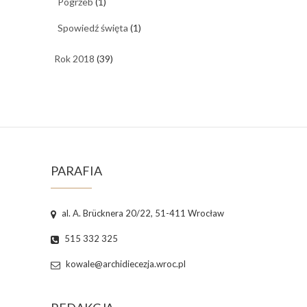
Pogrzeb
(1)
Spowiedź święta
(1)
Rok 2018
(39)
PARAFIA
al. A. Brücknera 20/22, 51-411 Wrocław
515 332 325
kowale@archidiecezja.wroc.pl