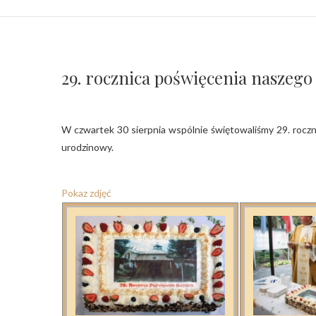
29. rocznica poświęcenia naszego 
W czwartek 30 sierpnia wspólnie świętowaliśmy 29. rocznicę poświęcenia naszego kościoła. Po Mszy św. na wszystkich czekał tort
urodzinowy.
Pokaz zdjęć