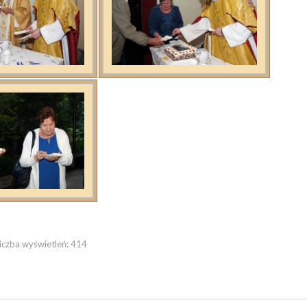
iczba wyświetleń:
414