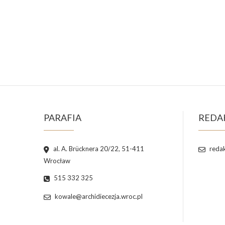
PARAFIA
REDA
al. A. Brücknera 20/22, 51-411
redak
Wrocław
515 332 325
kowale@archidiecezja.wroc.pl