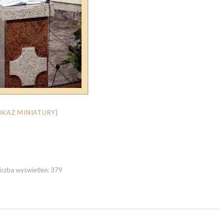
OKAŻ MINIATURY]
iczba wyświetleń:
379