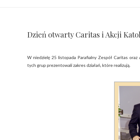
Dzień otwarty Caritas i Akcji Katol
W niedzielę 25 listopada Parafialny Zespół Caritas oraz Akcji Katolickiej zorganizowały dzień otwarty, na którym przedstawiciele
tych grup prezentowali zakres działań, które realizują.