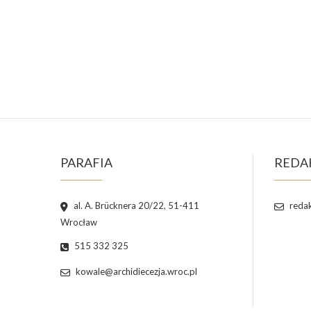
PARAFIA
REDA
al. A. Brücknera 20/22, 51-411
redak
Wrocław
515 332 325
kowale@archidiecezja.wroc.pl