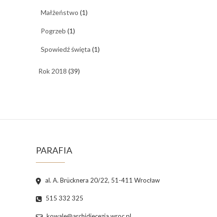
Małżeństwo
(1)
Pogrzeb
(1)
Spowiedź święta
(1)
Rok 2018
(39)
PARAFIA
al. A. Brücknera 20/22, 51-411 Wrocław
515 332 325
kowale@archidiecezja.wroc.pl