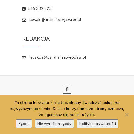
515 332 325
kowale@archidiecezja.wroc.pl
REDAKCJA
redakcja@parafiamm.wroclaw.pl
Ta strona korzysta z ciasteczek aby świadczyć usługi na
© 2026
Parafia pw. Najświętszej Maryi Panny
najwyższym poziomie. Dalsze korzystanie ze strony oznacza,
Matki Miłosierdzia we Wrocławiu
| Szablon strony
że zgadzasz się na ich użycie.
opracowany przez:
Theme Freesia
| Strona
Zgoda
Nie wyrażam zgody
Polityka prywatności
wspierana przez:
WordPress