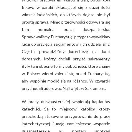
Inków, w parafii składającej się z dużej ilości
wiosek indiańskich, do których dojazd nie był
prostą sprawą. Mimo przeciwności odbywała się
tam normalna praca duszpasterska.
Sprawowaliśmy Eucharystię, przygotowywaliśmy
ludzi do przyjęcia sakramentów i ich udzielaliśmy.
Często prowadziliśmy katechezę dla ludzi
dorosłych, którzy chcieli przyjąć sakramenty.
Były tam obecne formy pobożności, które znamy
w Polsce: wierni zbierali się przed Eucharystią,
aby wspólnie modlić się na różańcu. W czwartki
przychodzili adorować Najświętszy Sakrament.
W pracy duszpasterskiej wspierają kapłanów
katechiści. Są to miejscowi katolicy, którzy
przechodzą stosowne przygotowanie do pracy
katechetycznej i mają comiesięczne wsparcie
duszpasterskie w postaci spotkań