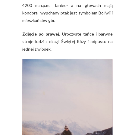
4200 m.n.p.m. Taniec- a na głowach mają
kondora- wypchany ptak jest symbolem Boliwii i
mieszkańców gór.
Zdjęcie po prawej.
Uroczyste tańce i barwne
stroje ludzi z okazji Świętej Róży i odpustu na
jednej z wiosek.