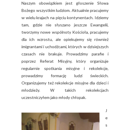
Naszym obowiązkiem jest głoszenie Słowa
Bożego wszystkim ludziom. Aktualnie pracujemy
w wielu krajach na pięciu kontynentach. Idziemy
tam, gdzie nie słyszano jeszcze Ewangelii,
tworzymy nowe wspólnoty Kościoła, pracujemy
dla ich wzrostu, ale opiekujemy się również
imigrantami i uchodźcami, których w dzisiejszych
czasach nie brakuje. Prowadzimy parafie i
poprzez Referat Misyjny, który organizuje
regularnie spotkania misyjne i rekolekcje,
prowadzimy formację ludzi świeckich.
Organizujemy też rekolekcje misyjne dla dzieci i
młodzieży. W takich rekolekcjach
uczestniczyłem jako młody chłopak.
J
e
s