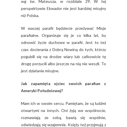
wg św. Mateusza, w rozdziale 29. W tej
perspektywie Ekwador nie jest bardziej misyjny
niż Polska.
W waszej parafii będziecie przeżywać Misje
parafialne. Organizuje się je co kilka lat, by
odnowić życie duchowe w parafii. Jest to też
czas docierania z Dobrą Nowiną do tych, którzy
pogubili się na drodze wiary lub całkowicie tę
drogę porzucili albo jeszcze na nią nie weszli. To
jest działanie misyjne.
Jak zapamięta ojciec swoich parafian z
Ameryki Południowej?
Mam ich w swoim sercu. Pamiętam, że są ludźmi
otwartymi na innych. Oni żyją we wspólnocie,
rozmawiają ze sobą, bawią się wspólnie,
odwiedzają się wzajemnie. Księży też przyjmują z