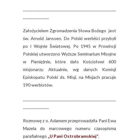
__________________________________________________
______________
Założycielem Zgromadzenia Słowa Bożego jest
św. Arnold Janssen. Do Polski werbiści przybyli
po I Wojnie Światowej. Po 1945 w Prowincji
Polskiej utworzono Wyższe Seminarium Misyjne
w Pieniężnie, które dało Kościołowi 600
misjonarzy. Aktualnie, wg danych Komisji
Episkopatu Polski ds. Misji, na Misjach pracuje
190 werbistów.
__________________________________________________
______________
Rozmowę z o. Adamem przeprowadziła Pani Ewa
Mazela do marcowego numeru czasopisma
parafialnego
„U Pani Ostrobramskiej”
.