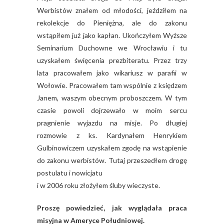
Werbistów znałem od młodości, jeździłem na
rekolekcje do Pieniężna, ale do zakonu
wstąpiłem już jako kapłan. Ukończyłem Wyższe
Seminarium Duchowne we Wrocławiu i tu
uzyskałem święcenia prezbiteratu. Przez trzy
lata pracowałem jako wikariusz w parafii w
Wołowie. Pracowałem tam wspólnie z księdzem
Janem, waszym obecnym proboszczem. W tym
czasie powoli dojrzewało w moim sercu
pragnienie wyjazdu na misje. Po długiej
rozmowie z ks. Kardynałem Henrykiem
Gulbinowiczem uzyskałem zgodę na wstąpienie
do zakonu werbistów. Tutaj przeszedłem drogę
postulatu i nowicjatu
i w 2006 roku złożyłem śluby wieczyste.
Proszę powiedzieć, jak wyglądała praca
misyjna w Ameryce Południowej.