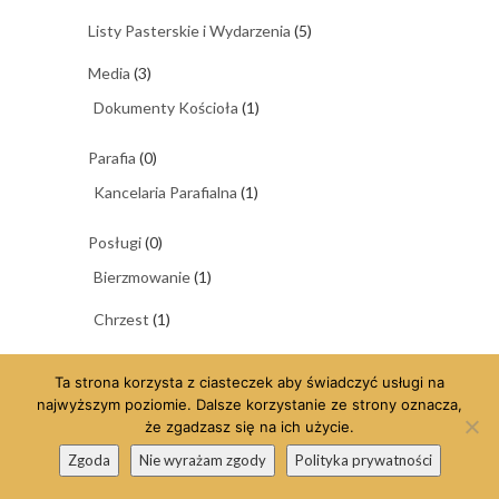
Listy Pasterskie i Wydarzenia
(5)
Media
(3)
Dokumenty Kościoła
(1)
Parafia
(0)
Kancelaria Parafialna
(1)
Posługi
(0)
Bierzmowanie
(1)
Chrzest
(1)
Komunia
(1)
Ta strona korzysta z ciasteczek aby świadczyć usługi na
Małżeństwo
(1)
najwyższym poziomie. Dalsze korzystanie ze strony oznacza,
że zgadzasz się na ich użycie.
Pogrzeb
(1)
Zgoda
Nie wyrażam zgody
Polityka prywatności
Spowiedź święta
(1)