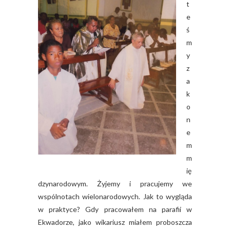
t
e
ś
m
y
z
a
k
o
n
e
m
m
ię
dzynarodowym. Żyjemy i pracujemy we
wspólnotach wielonarodowych. Jak to wygląda
w praktyce? Gdy pracowałem na parafii w
Ekwadorze, jako wikariusz miałem proboszcza