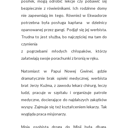
posiłek, mogą odrobić lekcje czy pobawić się
bezpiecznie z rówieśnikami. Ich rodzinne domy
nie zapewniają im tego. Również w Ekwadorze
potrzebna była posługa kapłana w dzielnicy
opanowanej przez gangi. Podjął się jej werbista.
Trudna to jest służba, bo najczęściej ma tam do
czynienia
z pogrzebami młodych chłopaków, którzy
załatwiają swoje porachunki z bronią w ręku.
Natomiast w Papui Nowej Gwinei, gdzie
dramatycznie brak opieki medycznej, werbista
brat Jerzy Kuźma, z zawodu lekarz chirurg, leczy
ludzi, pracuje w szpitalu i organizuje patrole
medyczne, docierające do najdalszych zakątków
wyspy. Zajmuje się też kształceniem lekarzy. Tak
wygląda praca misjonarzy.
Moja osobista droga do Misji była długa.