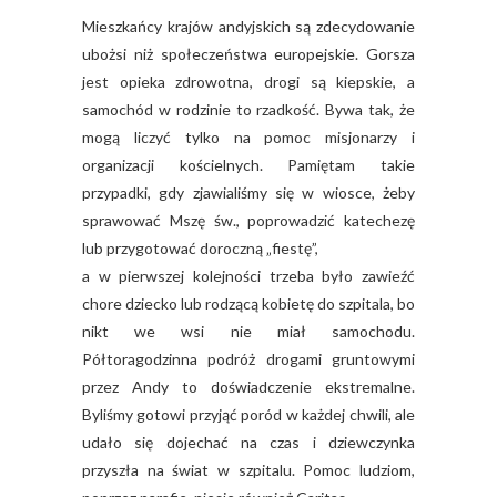
Mieszkańcy krajów andyjskich są zdecydowanie
ubożsi niż społeczeństwa europejskie. Gorsza
jest opieka zdrowotna, drogi są kiepskie, a
samochód w rodzinie to rzadkość. Bywa tak, że
mogą liczyć tylko na pomoc misjonarzy i
organizacji kościelnych. Pamiętam takie
przypadki, gdy zjawialiśmy się w wiosce, żeby
sprawować Mszę św., poprowadzić katechezę
lub przygotować doroczną „fiestę”,
a w pierwszej kolejności trzeba było zawieźć
chore dziecko lub rodzącą kobietę do szpitala, bo
nikt we wsi nie miał samochodu.
Półtoragodzinna podróż drogami gruntowymi
przez Andy to doświadczenie ekstremalne.
Byliśmy gotowi przyjąć poród w każdej chwili, ale
udało się dojechać na czas i dziewczynka
przyszła na świat w szpitalu. Pomoc ludziom,