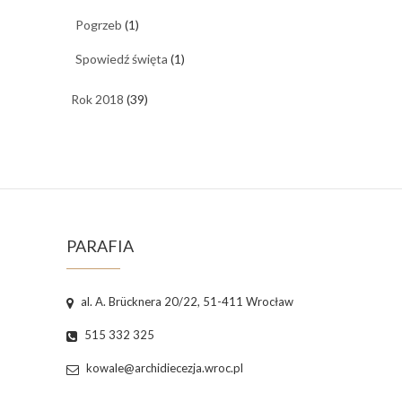
Pogrzeb
(1)
Spowiedź święta
(1)
Rok 2018
(39)
PARAFIA
al. A. Brücknera 20/22, 51-411 Wrocław
515 332 325
kowale@archidiecezja.wroc.pl