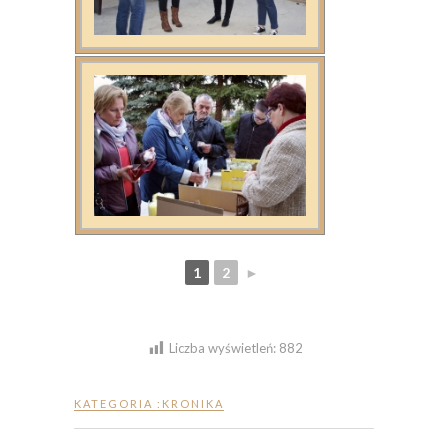
1
2
►
Liczba wyświetleń:
882
KATEGORIA :
KRONIKA