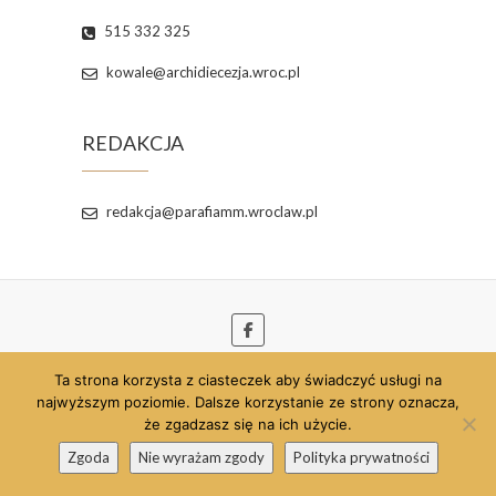
515 332 325
kowale@archidiecezja.wroc.pl
REDAKCJA
redakcja@parafiamm.wroclaw.pl
Ta strona korzysta z ciasteczek aby świadczyć usługi na
© 2026
Parafia pw. Najświętszej Maryi Panny
najwyższym poziomie. Dalsze korzystanie ze strony oznacza,
Matki Miłosierdzia we Wrocławiu
| Szablon strony
że zgadzasz się na ich użycie.
opracowany przez:
Theme Freesia
| Strona
Zgoda
Nie wyrażam zgody
Polityka prywatności
wspierana przez:
WordPress