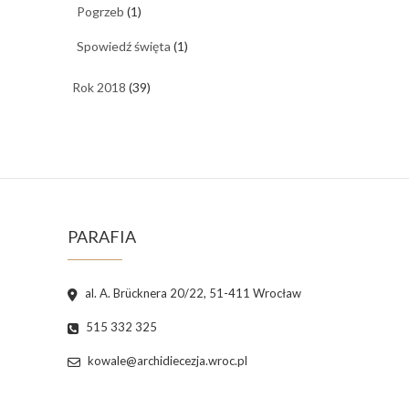
Pogrzeb
(1)
Spowiedź święta
(1)
Rok 2018
(39)
PARAFIA
al. A. Brücknera 20/22, 51-411 Wrocław
515 332 325
kowale@archidiecezja.wroc.pl