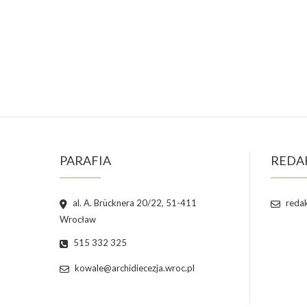
PARAFIA
REDA
al. A. Brücknera 20/22, 51-411
redak
Wrocław
515 332 325
kowale@archidiecezja.wroc.pl