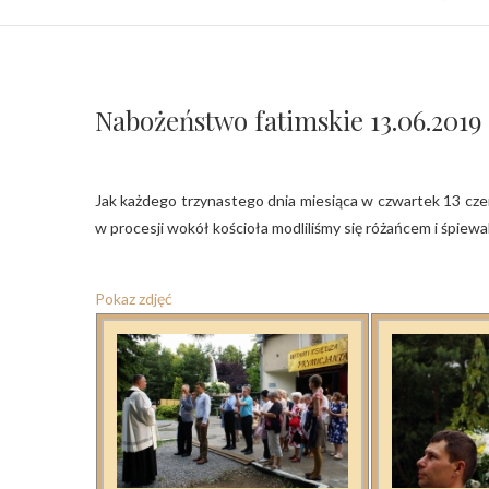
Nabożeństwo fatimskie 13.06.2019
Jak każdego trzynastego dnia miesiąca w czwartek 13 czerwca odprawione zostało nabożeństwo fatimskie. Po wieczornej Mszy św.
w procesji wokół kościoła modliliśmy się różańcem i śpiewa
Pokaz zdjęć