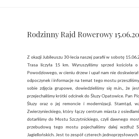
Rodzinny Rajd Rowerowy 15.06.20
Z okazji Jubileuszu 30-lecia naszej parafii w sobotę 15.06.2019r. odbył się Rodzinny Rajd Rowerowy szlakiem wrocławskich mostów.
Trasa liczyła 15 km. Wyruszyliśmy sprzed kościoła o
Powodziowego, w cieniu drzew i upał nam nie doskwierał.
odpoczynek i informacje na temat tego mostu przeszliśmy 
sobie zdjęcia grupowe, dowiedzieliśmy się m.in., że j
przejechaliśmy krótki odcinek do Śluzy Opatowice. Pan Pio
Śluzy oraz o jej remoncie i modernizacji. Stamtąd, 
Zwierzynieckiego, który łączy centrum miasta z osiedlami
dotarliśmy do Mostu Szczytnickiego, czyli dawnego mo
przebudową tego mostu pojechaliśmy dalej wzdłuż 
Jagiellońskich. Jest to zespół czterech jednoprzęsłow