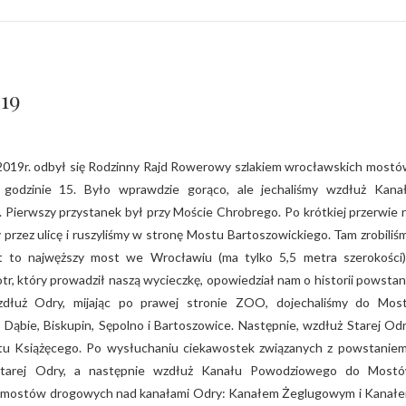
19
 godzinie 15. Było wprawdzie gorąco, ale jechaliśmy wzdłuż Kana
 Pierwszy przystanek był przy Moście Chrobrego. Po krótkiej przerwie 
przez ulicę i ruszyliśmy w stronę Mostu Bartoszowickiego. Tam zrobiliś
est to najwęższy most we Wrocławiu (ma tylko 5,5 metra szerokości)
tr, który prowadził naszą wycieczkę, opowiedział nam o historii powstan
wzdłuż Odry, mijając po prawej stronie ZOO, dojechaliśmy do Mos
 Dąbie, Biskupin, Sępolno i Bartoszowice. Następnie, wzdłuż Starej Odr
stu Książęcego. Po wysłuchaniu ciekawostek związanych z powstaniem
Starej Odry, a następnie wzdłuż Kanału Powodziowego do Most
ych mostów drogowych nad kanałami Odry: Kanałem Żeglugowym i Kanał