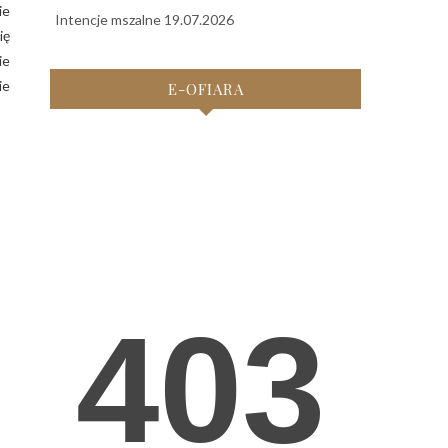
ie
Intencje mszalne 19.07.2026
ię
ie
ie
E-OFIARA