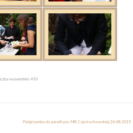
iczba wyświetleń:
450
Pielgrzymka do parafii pw. MB Częstochowskiej 26.08.2019