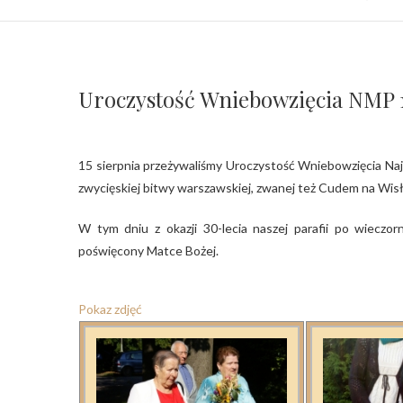
Uroczystość Wniebowzięcia NMP 1
15 sierpnia przeżywaliśmy Uroczystość Wniebowzięcia Najświętszej Maryi Panny, jest to także święto Wojska Polskiego na pamiątkę
zwycięskiej bitwy warszawskiej, zwanej też Cudem na Wisłą
W tym dniu z okazji 30-lecia naszej parafii po wieczo
poświęcony Matce Bożej.
Pokaz zdjęć