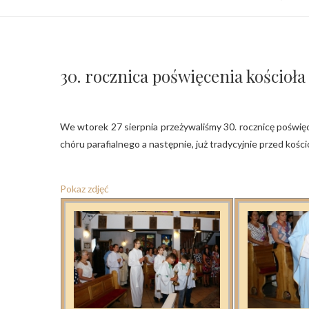
30. rocznica poświęcenia kościoła 
We wtorek 27 sierpnia przeżywaliśmy 30. rocznicę poświęcenia naszego kościoła. Po Eucharystii odbył się Koncert Maryjny naszego
chóru parafialnego a następnie, już tradycyjnie przed kośc
Pokaz zdjęć