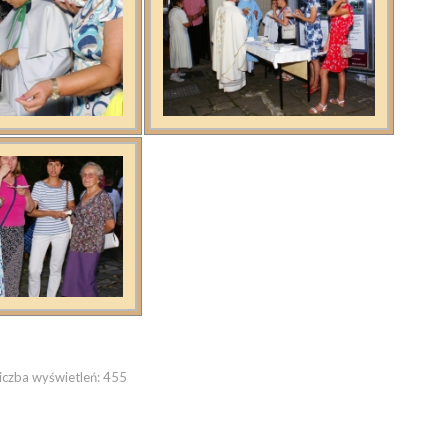
iczba wyświetleń:
455