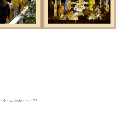
iczba wyświetleń:
475