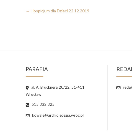
←
Hospicjum dla Dzieci 22.12.2019
PARAFIA
REDA
al. A. Brücknera 20/22, 51-411
redak
Wrocław
515 332 325
kowale@archidiecezja.wroc.pl