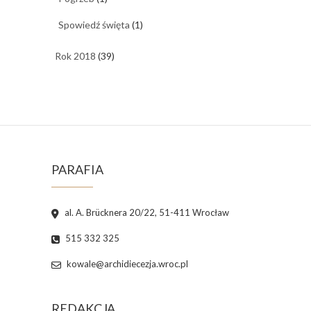
Spowiedź święta
(1)
Rok 2018
(39)
PARAFIA
al. A. Brücknera 20/22, 51-411 Wrocław
515 332 325
kowale@archidiecezja.wroc.pl
REDAKCJA