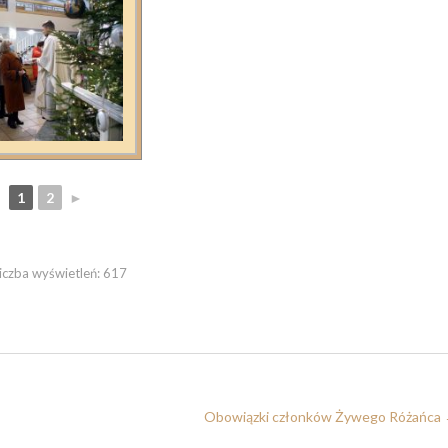
1
2
►
iczba wyświetleń:
617
Obowiązki członków Żywego Różańca