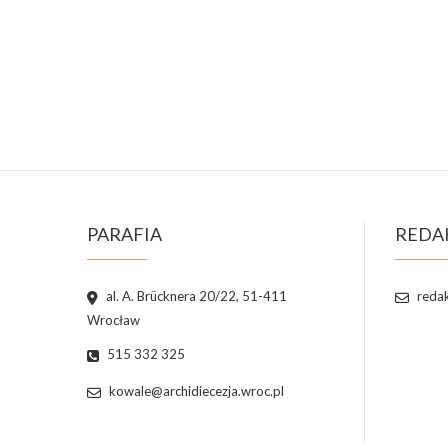
PARAFIA
REDA
al. A. Brücknera 20/22, 51-411
redak
Wrocław
515 332 325
kowale@archidiecezja.wroc.pl