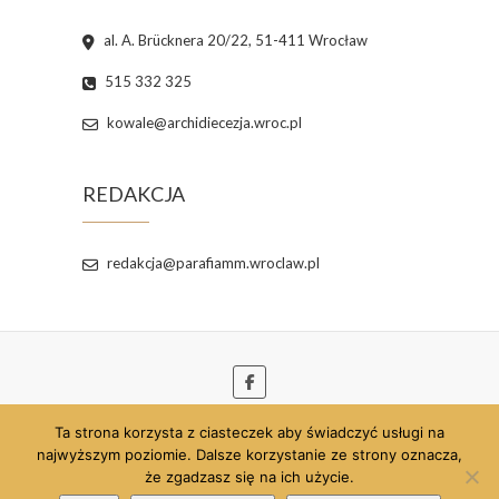
al. A. Brücknera 20/22, 51-411 Wrocław
515 332 325
kowale@archidiecezja.wroc.pl
REDAKCJA
redakcja@parafiamm.wroclaw.pl
Ta strona korzysta z ciasteczek aby świadczyć usługi na
© 2026
Parafia pw. Najświętszej Maryi Panny
najwyższym poziomie. Dalsze korzystanie ze strony oznacza,
Matki Miłosierdzia we Wrocławiu
| Szablon strony
że zgadzasz się na ich użycie.
opracowany przez:
Theme Freesia
| Strona