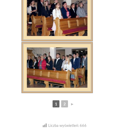
1
2
►
Liczba wyświetleń:
666