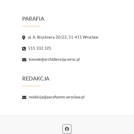
PARAFIA
al. A. Brücknera 20/22, 51-411 Wrocław
515 332 325
kowale@archidiecezja.wroc.pl
REDAKCJA
redakcja@parafiamm.wroclaw.pl