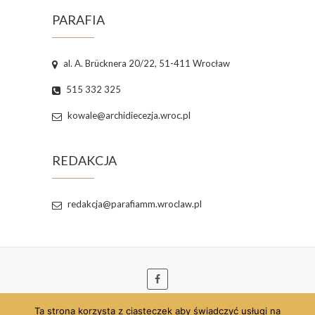
PARAFIA
al. A. Brücknera 20/22, 51-411 Wrocław
515 332 325
kowale@archidiecezja.wroc.pl
REDAKCJA
redakcja@parafiamm.wroclaw.pl
Ta strona korzysta z ciasteczek aby świadczyć usługi na