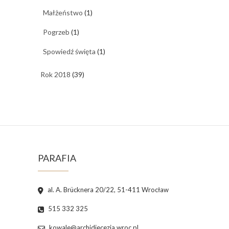
Małżeństwo
(1)
Pogrzeb
(1)
Spowiedź święta
(1)
Rok 2018
(39)
PARAFIA
al. A. Brücknera 20/22, 51-411 Wrocław
515 332 325
kowale@archidiecezja.wroc.pl