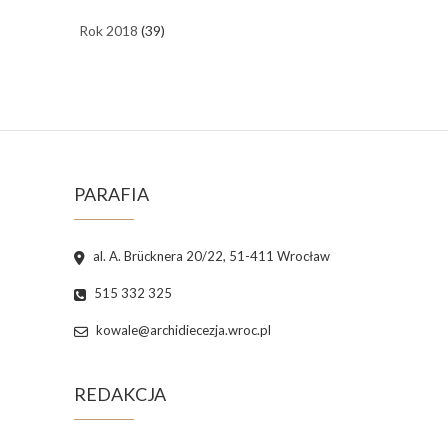
Rok 2018
(39)
PARAFIA
al. A. Brücknera 20/22, 51-411 Wrocław
515 332 325
kowale@archidiecezja.wroc.pl
REDAKCJA