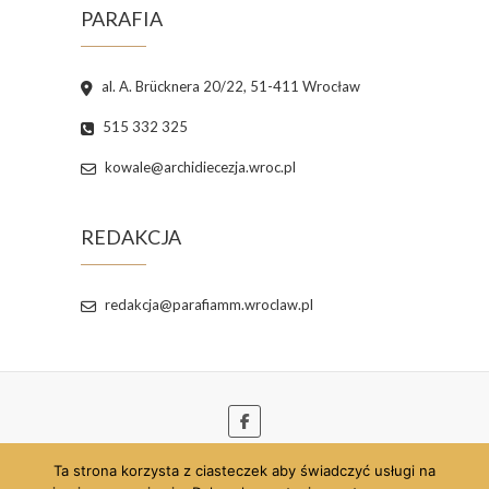
PARAFIA
al. A. Brücknera 20/22, 51-411 Wrocław
515 332 325
kowale@archidiecezja.wroc.pl
REDAKCJA
redakcja@parafiamm.wroclaw.pl
Ta strona korzysta z ciasteczek aby świadczyć usługi na
© 2026
Parafia pw. Najświętszej Maryi Panny