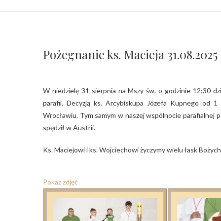
Pożegnanie ks. Macieja 31.08.2025
W niedzielę 31 sierpnia na Mszy św. o godzinie 12:30 dziękowaliśmy ks. Maciejowi Palecznemu za jego 7-letnią posługę w naszej
parafii. Decyzją ks. Arcybiskupa Józefa Kupnego od 1
Wrocławiu. Tym samym w naszej wspólnocie parafialnej po
spędził w Austrii.
Ks. Maciejowi i ks. Wojciechowi życzymy wielu łask Bożych
Pokaz zdjęć