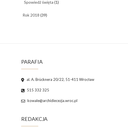
Spowiedź święta
(1)
Rok 2018
(39)
PARAFIA
al. A. Brücknera 20/22, 51-411 Wrocław
515 332 325
kowale@archidiecezja.wroc.pl
REDAKCJA