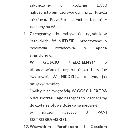
zakończymy o godzinie 17:30
nabożeństwem czerwcowym przy Krzyżu
misyjnym. Przyjdźcie całymi rodzinami –
czekamy na Was!
Zachęcamy
do nabywania tygodników
katolickich. W
NIEDZIELI
przeczytamy o
modlitwie różańcowej w epoce
smartfonów.
W GOŚCIU NIEDZIELNYM
o
błogosławionych męczennikach II wojny
światowej. W
NIEDZIELI
o tym, jak
połączyć władzę
i politykę ze świętością. W
GOŚCIU EXTRA
o św. Piotrze i jego następcach. Zachęcamy
do czytania Słowa Bożego na niedzielę
w naszej gazetce
U PANI
OSTROBRAMSKIEJ.
Wszystkim Parafianom i Gościom