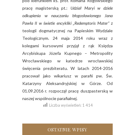
pod kierunkiem ks. prof. Romana Rogowskiego
pracę magisterską pt.:
Udział Maryi w dziele
odkupienia w nauczaniu błogosławionego Jana
Pawła II w świetle encykliki „Redemptoris Mater”
z
teologii dogmatycznej na Papieskim Wydziale
Teologicznym. 24 maja 2014 roku wraz z
kolegami kursowymi przyjął z rąk Księdza
Arcybiskupa Józefa Kupnego – Metropolity
Wrocławskiego w katedrze wrocławskiej
święcenia prezbiteratu. W latach 2014-2016
pracował jako wikariusz w parafii pw. Św.
Katarzyny Aleksandryjskiej w Górze. Od
01.09.2016 r. rozpoczął pracę duszpasterską w
naszej wspólnocie parafialnej.
Liczba wyświetleń:
1 414
OSTATNIE WPISY