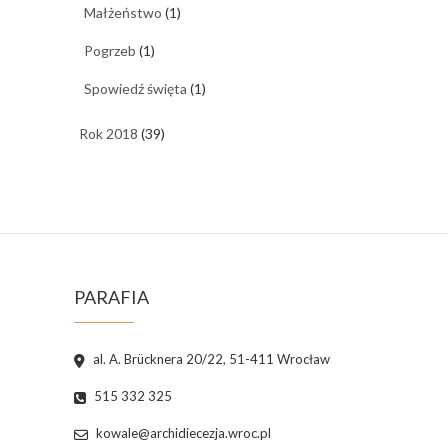
Małżeństwo
(1)
Pogrzeb
(1)
Spowiedź święta
(1)
Rok 2018
(39)
PARAFIA
al. A. Brücknera 20/22, 51-411 Wrocław
515 332 325
kowale@archidiecezja.wroc.pl