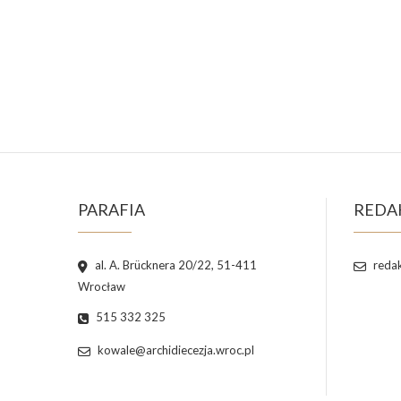
PARAFIA
REDA
al. A. Brücknera 20/22, 51-411
redak
Wrocław
515 332 325
kowale@archidiecezja.wroc.pl