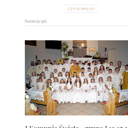
CZYTAJ WIĘCEJ
Redakcja (gt)
I Komunia Święta- grupa I 13.05.2