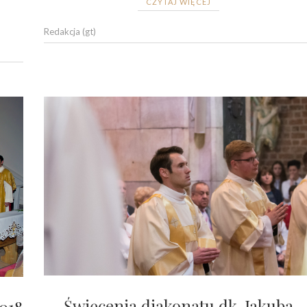
CZYTAJ WIĘCEJ
Redakcja (gt)
Święcenia diakonatu dk. Jakuba
018