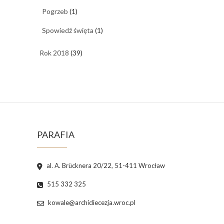
Pogrzeb
(1)
Spowiedź święta
(1)
Rok 2018
(39)
PARAFIA
al. A. Brücknera 20/22, 51-411 Wrocław
515 332 325
kowale@archidiecezja.wroc.pl