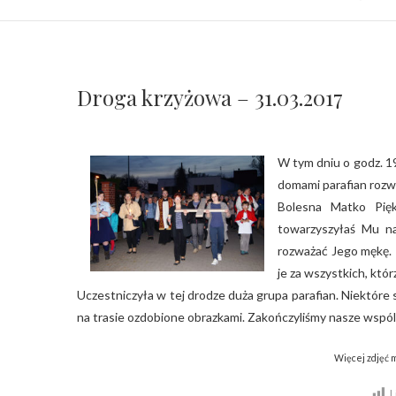
Droga krzyżowa – 31.03.2017
W tym dniu o godz. 1
domami parafian rozwa
Bolesna Matko Pięk
towarzyszyłaś Mu na
rozważać Jego mękę. 
je za wszystkich, któ
Uczestniczyła w tej drodze duża grupa parafian. Niektór
na trasie ozdobione obrazkami. Zakończyliśmy nasze wspóln
Więcej zdjęć m
L