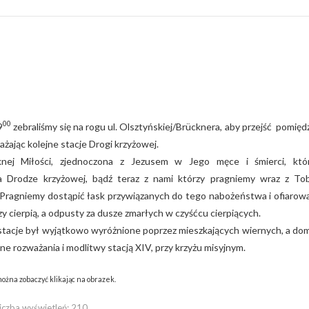
00
9
zebraliśmy się na rogu ul. Olsztyńskiej/Brücknera, aby przejść pomięd
żając kolejne stacje Drogi krzyżowej.
nej Miłości, zjednoczona z Jezusem w Jego męce i śmierci, któ
 Drodze krzyżowej, bądź teraz z nami którzy pragniemy wraz z To
Pragniemy dostąpić łask przywiązanych do tego nabożeństwa i ofiarow
rzy cierpią, a odpusty za dusze zmarłych w czyśćcu cierpiących.
e stacje był wyjątkowo wyróżnione poprzez mieszkających wiernych, a do
e rozważania i modlitwy stacją XIV, przy krzyżu misyjnym.
ożna zobaczyć klikając na obrazek.
iczba wyświetleń:
210