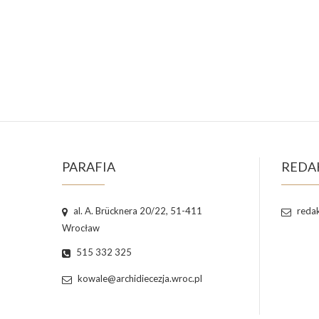
PARAFIA
REDA
al. A. Brücknera 20/22, 51-411
redak
Wrocław
515 332 325
kowale@archidiecezja.wroc.pl