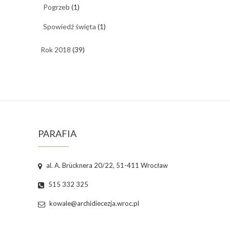
Pogrzeb
(1)
Spowiedź święta
(1)
Rok 2018
(39)
PARAFIA
al. A. Brücknera 20/22, 51-411 Wrocław
515 332 325
kowale@archidiecezja.wroc.pl