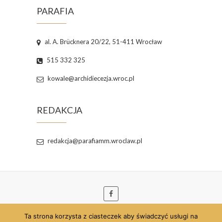
PARAFIA
al. A. Brücknera 20/22, 51-411 Wrocław
515 332 325
kowale@archidiecezja.wroc.pl
REDAKCJA
redakcja@parafiamm.wroclaw.pl
Ta strona korzysta z ciasteczek aby świadczyć usługi na