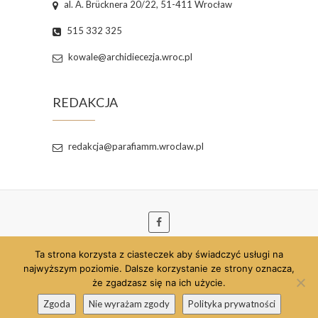
al. A. Brücknera 20/22, 51-411 Wrocław
515 332 325
kowale@archidiecezja.wroc.pl
REDAKCJA
redakcja@parafiamm.wroclaw.pl
Ta strona korzysta z ciasteczek aby świadczyć usługi na
© 2026
Parafia pw. Najświętszej Maryi Panny
najwyższym poziomie. Dalsze korzystanie ze strony oznacza,
Matki Miłosierdzia we Wrocławiu
| Szablon strony
że zgadzasz się na ich użycie.
opracowany przez:
Theme Freesia
| Strona
Zgoda
Nie wyrażam zgody
Polityka prywatności
wspierana przez:
WordPress