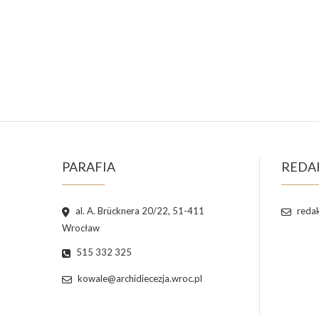
PARAFIA
REDA
al. A. Brücknera 20/22, 51-411
redak
Wrocław
515 332 325
kowale@archidiecezja.wroc.pl